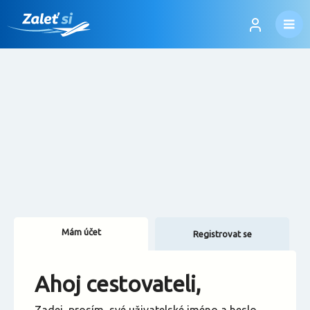
Mám účet
Registrovat se
Změnit jazyk
Ahoj cestovateli,
Změnit měnu