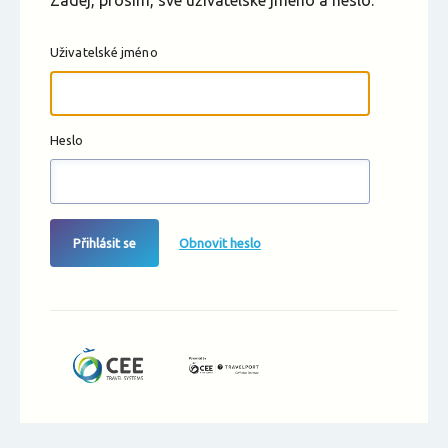
Zadej, prosím, své uživatelské jméno a heslo.
Uživatelské jméno
Heslo
Přihlásit se
Obnovit heslo