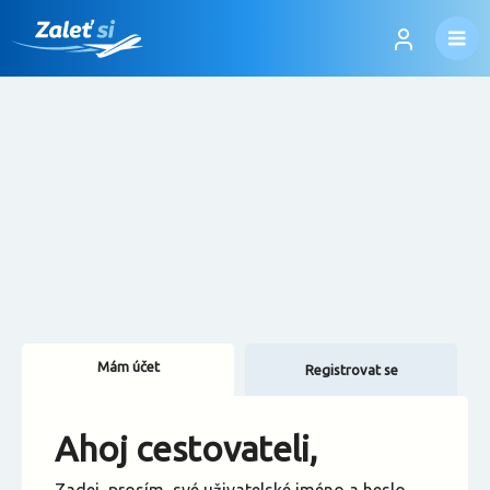
Mám účet
Registrovat se
Změnit jazyk
Ahoj cestovateli,
Změnit měnu