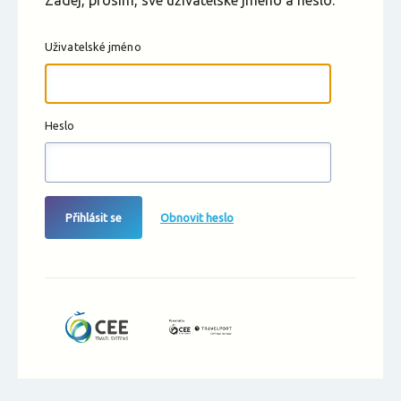
Zadej, prosím, své uživatelské jméno a heslo.
Uživatelské jméno
Heslo
Přihlásit se
Obnovit heslo