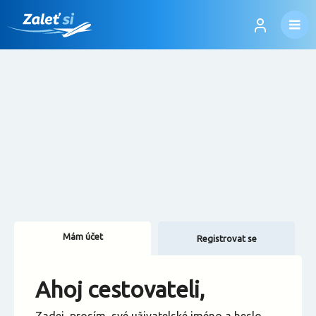
Mám účet
Registrovat se
Změnit jazyk
Ahoj cestovateli,
Změnit měnu