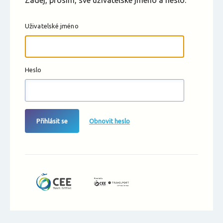
Zadej, prosím, své uživatelské jméno a heslo.
Uživatelské jméno
Heslo
Přihlásit se
Obnovit heslo