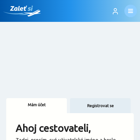
Mám účet
Registrovat se
Změnit jazyk
Ahoj cestovateli,
Změnit měnu