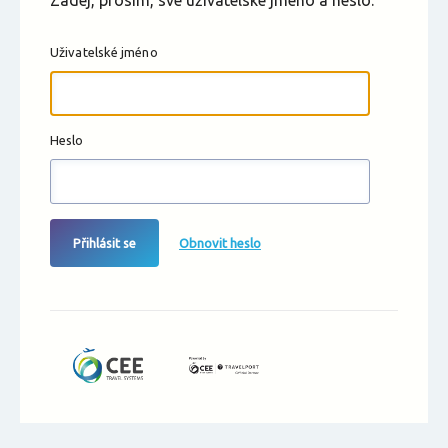
Zadej, prosím, své uživatelské jméno a heslo.
Uživatelské jméno
Heslo
Přihlásit se
Obnovit heslo