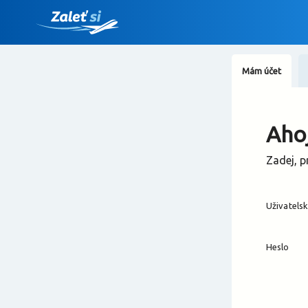
Mám účet
Ahoj
Zadej, p
Uživatels
Heslo