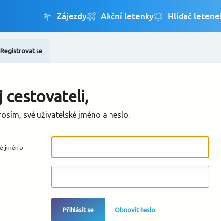
Registrovat se
Změnit jazyk
Změnit měnu
 cestovateli,
rosím, své uživatelské jméno a heslo.
ké jméno
Přihlásit se
Obnovit heslo