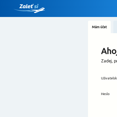
Mám účet
Ahoj
Zadej, p
Uživatels
Heslo