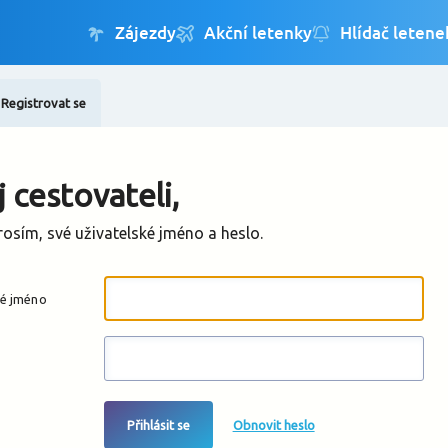
Registrovat se
Změnit jazyk
Změnit měnu
 cestovateli,
rosím, své uživatelské jméno a heslo.
ké jméno
Přihlásit se
Obnovit heslo