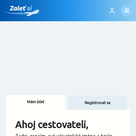
Mám účet
Registrovat se
Změnit jazyk
Ahoj cestovateli,
Změnit měnu