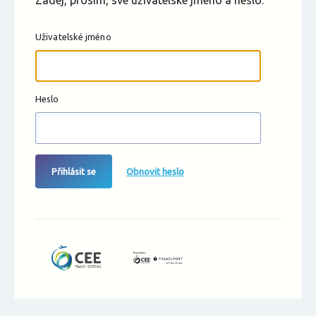
Zadej, prosím, své uživatelské jméno a heslo.
Uživatelské jméno
Heslo
Přihlásit se
Obnovit heslo