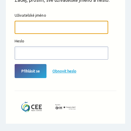
Zadej, prosím, své uživatelské jméno a heslo.
Uživatelské jméno
Heslo
Přihlásit se
Obnovit heslo