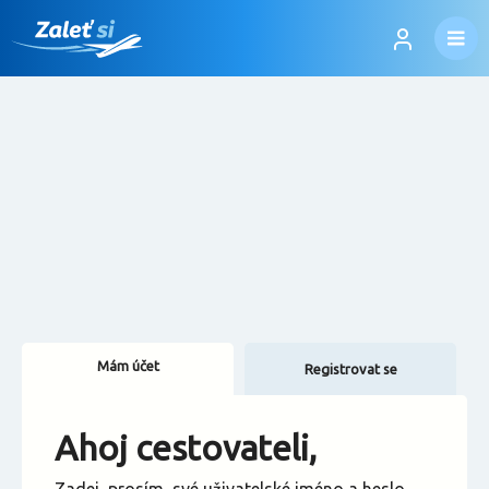
Mám účet
Registrovat se
Změnit jazyk
Ahoj cestovateli,
Změnit měnu