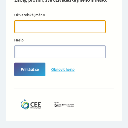
Zadej, prosím, své uživatelské jméno a heslo.
Uživatelské jméno
Heslo
Přihlásit se
Obnovit heslo