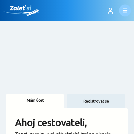
Mám účet
Registrovat se
Změnit jazyk
Ahoj cestovateli,
Změnit měnu