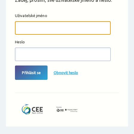
Zadej, prosím, své uživatelské jméno a heslo.
Uživatelské jméno
Heslo
Přihlásit se
Obnovit heslo