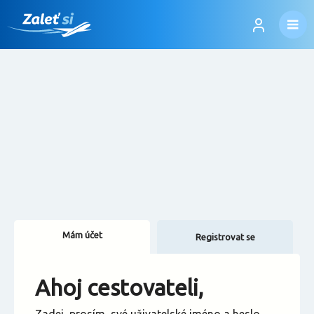
Mám účet
Registrovat se
Změnit jazyk
Ahoj cestovateli,
Změnit měnu