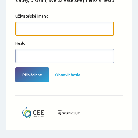
Zadej, prosím, své uživatelské jméno a heslo.
Uživatelské jméno
Heslo
Přihlásit se
Obnovit heslo