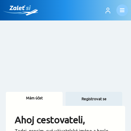
Mám účet
Registrovat se
Změnit jazyk
Ahoj cestovateli,
Změnit měnu