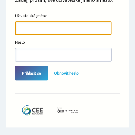
Zadej, prosím, své uživatelské jméno a heslo.
Uživatelské jméno
Heslo
Přihlásit se
Obnovit heslo