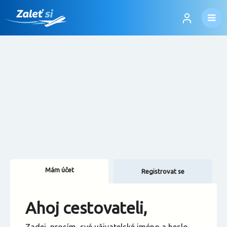
Mám účet
Registrovat se
Změnit jazyk
Ahoj cestovateli,
Změnit měnu