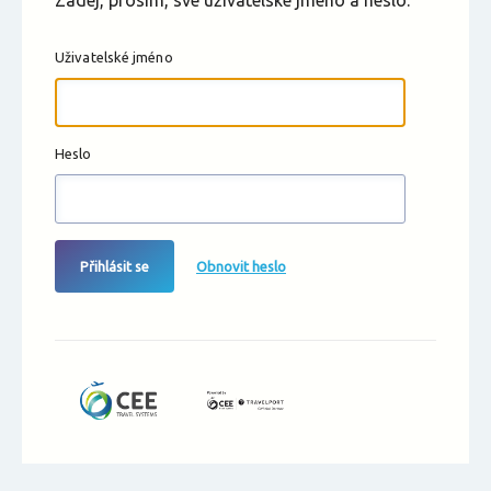
Zadej, prosím, své uživatelské jméno a heslo.
Uživatelské jméno
Heslo
Přihlásit se
Obnovit heslo