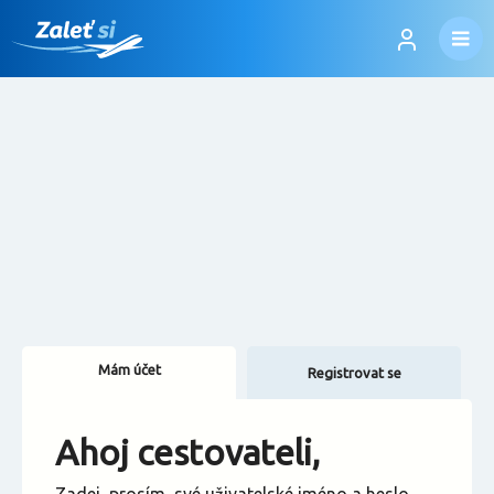
Mám účet
Registrovat se
Změnit jazyk
Ahoj cestovateli,
Změnit měnu