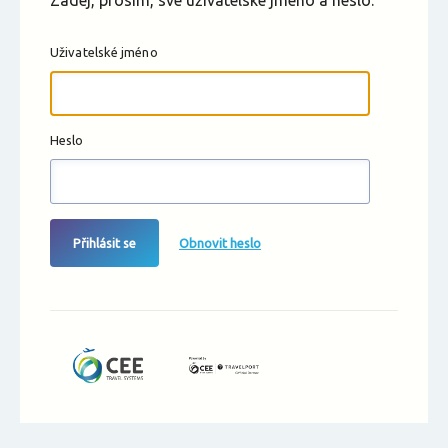
Zadej, prosím, své uživatelské jméno a heslo.
Uživatelské jméno
Heslo
Přihlásit se
Obnovit heslo