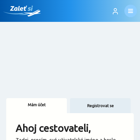
Mám účet
Registrovat se
Změnit jazyk
Ahoj cestovateli,
Změnit měnu