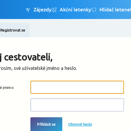
Registrovat se
Změnit jazyk
Změnit měnu
 cestovateli,
rosím, své uživatelské jméno a heslo.
ké jméno
Přihlásit se
Obnovit heslo