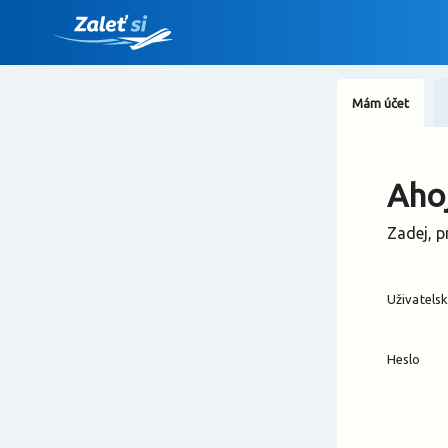
Mám účet
Ahoj
Zadej, p
Uživatels
Heslo