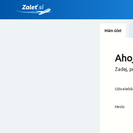
Mám účet
Ahoj
Zadej, p
Uživatels
Heslo