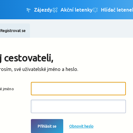
Registrovat se
Změnit jazyk
Změnit měnu
 cestovateli,
rosím, své uživatelské jméno a heslo.
ké jméno
Přihlásit se
Obnovit heslo