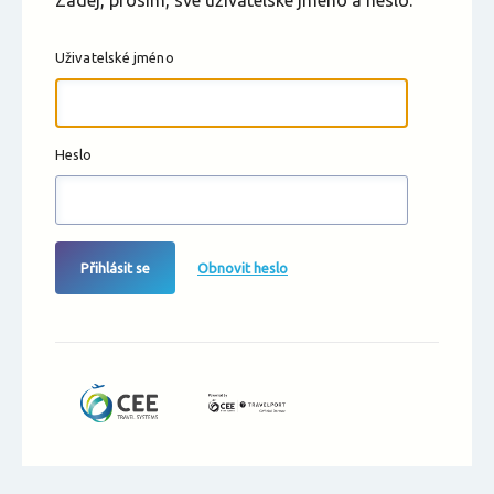
Zadej, prosím, své uživatelské jméno a heslo.
Uživatelské jméno
Heslo
Přihlásit se
Obnovit heslo