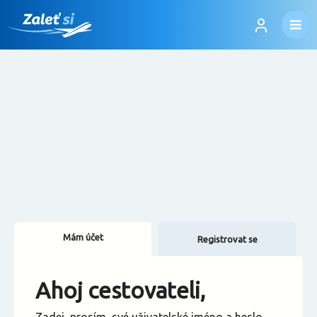
Mám účet
Registrovat se
Změnit jazyk
Ahoj cestovateli,
Změnit měnu