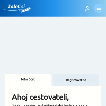
Mám účet
Registrovat se
Změnit jazyk
Ahoj cestovateli,
Změnit měnu