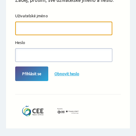
Zadej, prosím, své uživatelské jméno a heslo.
Uživatelské jméno
Heslo
Přihlásit se
Obnovit heslo