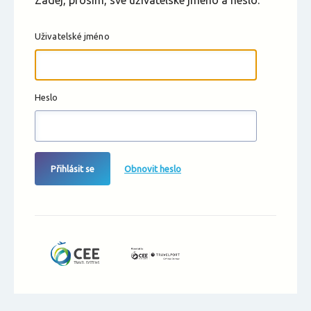
Zadej, prosím, své uživatelské jméno a heslo.
Uživatelské jméno
Heslo
Přihlásit se
Obnovit heslo