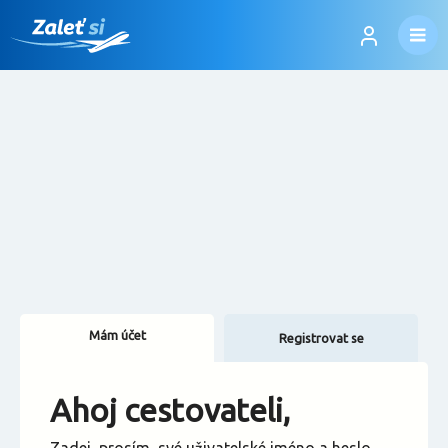
Mám účet
Registrovat se
Změnit jazyk
Ahoj cestovateli,
Změnit měnu