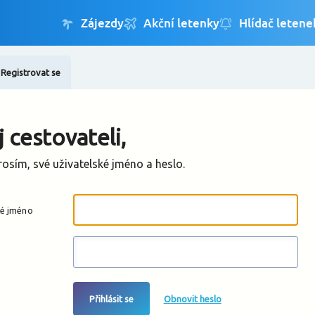
Registrovat se
Změnit jazyk
Změnit měnu
 cestovateli,
rosím, své uživatelské jméno a heslo.
ké jméno
Přihlásit se
Obnovit heslo