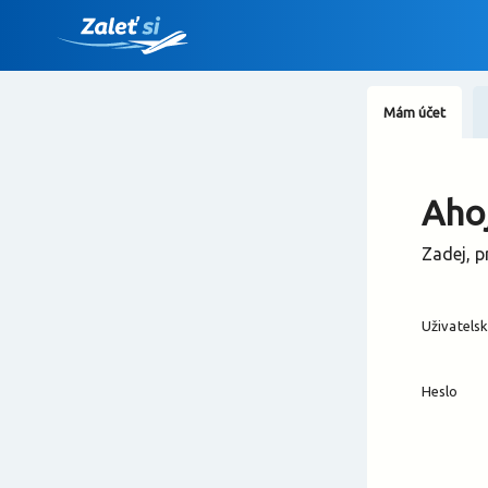
Mám účet
Ahoj
Zadej, p
Uživatels
Heslo