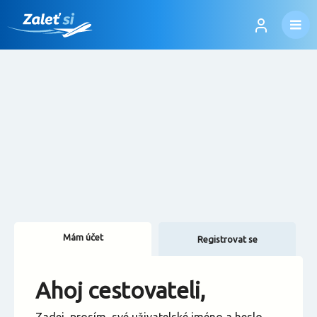
Mám účet
Registrovat se
Změnit jazyk
Ahoj cestovateli,
Změnit měnu