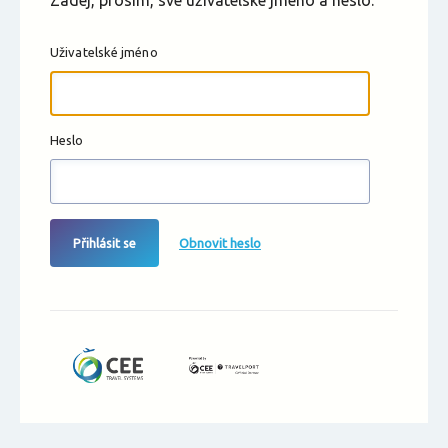
Zadej, prosím, své uživatelské jméno a heslo.
Uživatelské jméno
Heslo
Přihlásit se
Obnovit heslo