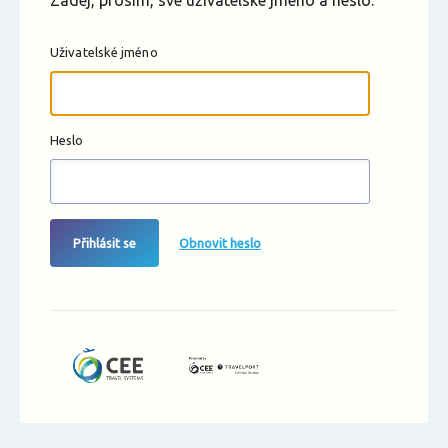
Zadej, prosím, své uživatelské jméno a heslo.
Uživatelské jméno
Heslo
Přihlásit se
Obnovit heslo