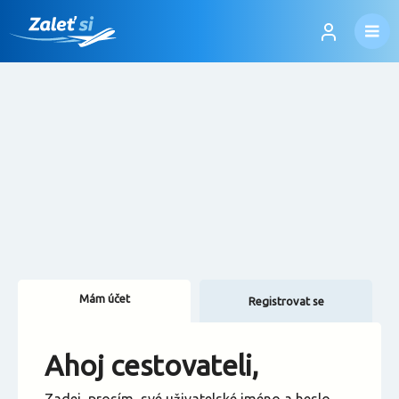
Mám účet
Registrovat se
Změnit jazyk
Ahoj cestovateli,
Změnit měnu