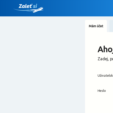
Mám účet
Ahoj
Zadej, p
Uživatels
Heslo