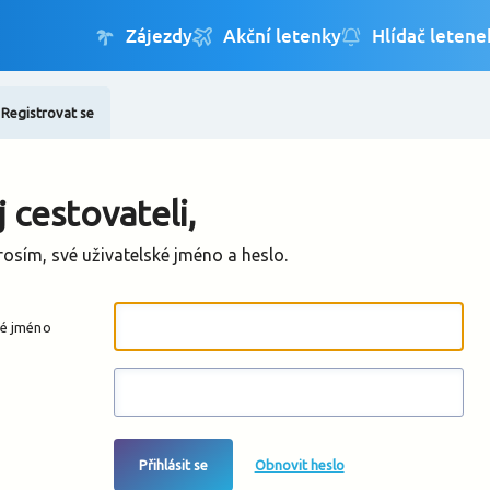
Registrovat se
Změnit jazyk
Změnit měnu
 cestovateli,
rosím, své uživatelské jméno a heslo.
ké jméno
Přihlásit se
Obnovit heslo