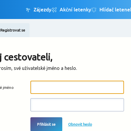
Registrovat se
Změnit jazyk
Změnit měnu
 cestovateli,
rosím, své uživatelské jméno a heslo.
ké jméno
Přihlásit se
Obnovit heslo