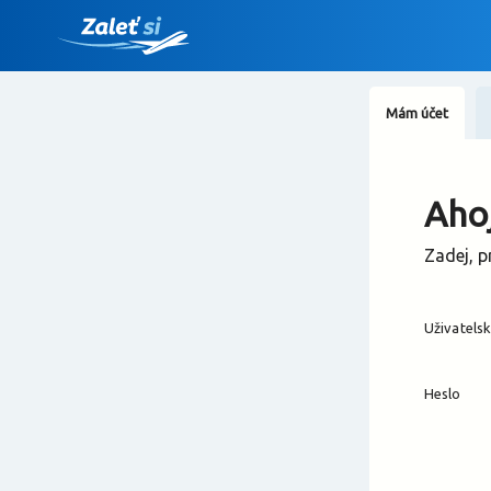
Mám účet
Ahoj
Zadej, p
Uživatels
Heslo