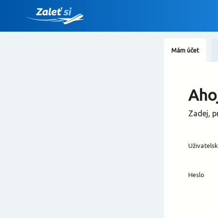
Mám účet
Ahoj
Zadej, p
Uživatels
Heslo