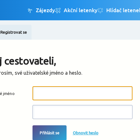
Registrovat se
Změnit jazyk
Změnit měnu
 cestovateli,
rosím, své uživatelské jméno a heslo.
ké jméno
Přihlásit se
Obnovit heslo