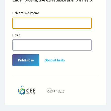
Zadej, prosím, své uživatelské jméno a heslo.
Uživatelské jméno
Heslo
Přihlásit se
Obnovit heslo