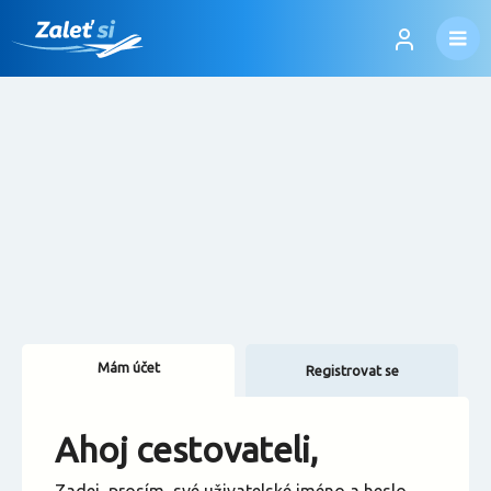
Mám účet
Registrovat se
Změnit jazyk
Ahoj cestovateli,
Změnit měnu