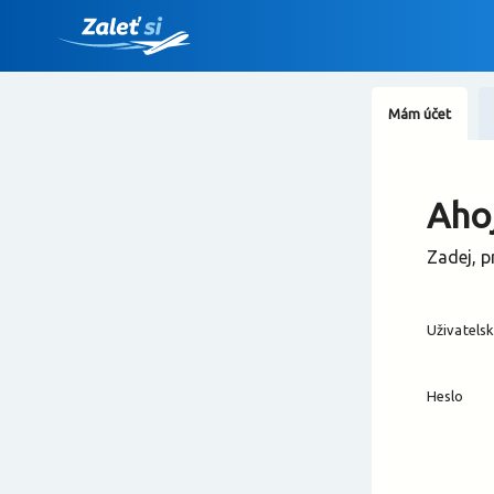
Mám účet
Ahoj
Zadej, p
Uživatels
Heslo