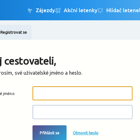
Registrovat se
Změnit jazyk
Změnit měnu
 cestovateli,
rosím, své uživatelské jméno a heslo.
ké jméno
Přihlásit se
Obnovit heslo