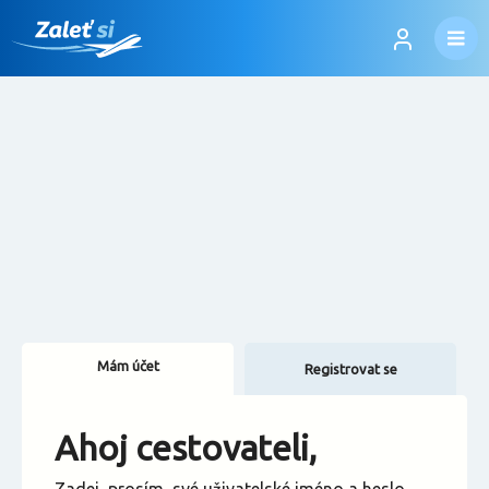
Mám účet
Registrovat se
Změnit jazyk
Ahoj cestovateli,
Změnit měnu