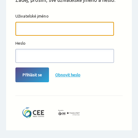
Zadej, prosím, své uživatelské jméno a heslo.
Uživatelské jméno
Heslo
Přihlásit se
Obnovit heslo