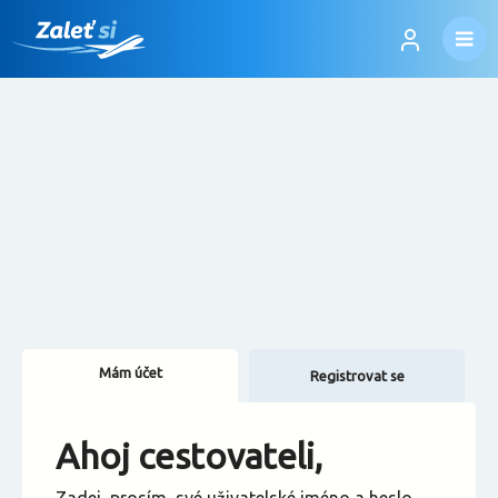
Mám účet
Registrovat se
Změnit jazyk
Ahoj cestovateli,
Změnit měnu