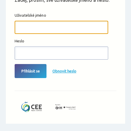
Zadej, prosím, své uživatelské jméno a heslo.
Uživatelské jméno
Heslo
Přihlásit se
Obnovit heslo