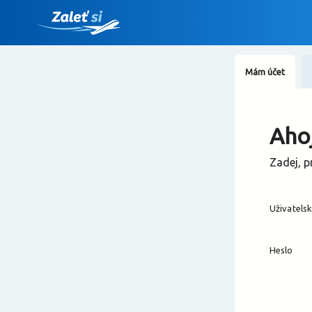
Mám účet
Ahoj
Zadej, p
Uživatels
Heslo