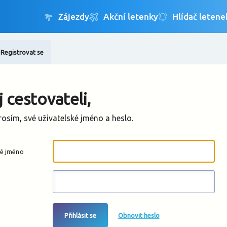
Registrovat se
Změnit jazyk
Změnit měnu
 cestovateli,
rosím, své uživatelské jméno a heslo.
ké jméno
Přihlásit se
Obnovit heslo