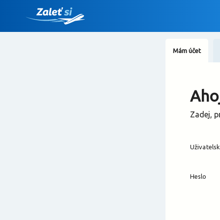
Mám účet
Ahoj
Zadej, p
Uživatels
Heslo