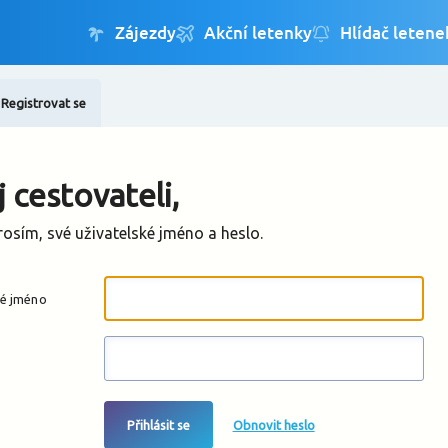
Registrovat se
Změnit jazyk
Změnit měnu
 cestovateli,
rosím, své uživatelské jméno a heslo.
ké jméno
Přihlásit se
Obnovit heslo