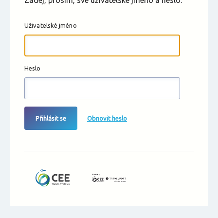
Zadej, prosím, své uživatelské jméno a heslo.
Uživatelské jméno
Heslo
Přihlásit se
Obnovit heslo