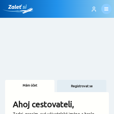
Mám účet
Registrovat se
Změnit jazyk
Ahoj cestovateli,
Změnit měnu