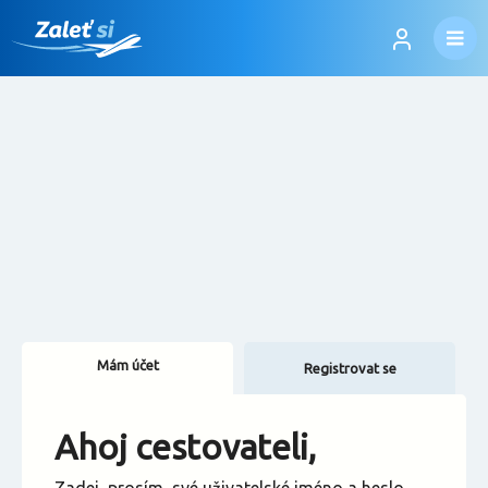
Mám účet
Registrovat se
Změnit jazyk
Ahoj cestovateli,
Změnit měnu