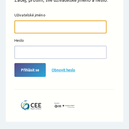
Zadej, prosím, své uživatelské jméno a heslo.
Uživatelské jméno
Heslo
Přihlásit se
Obnovit heslo