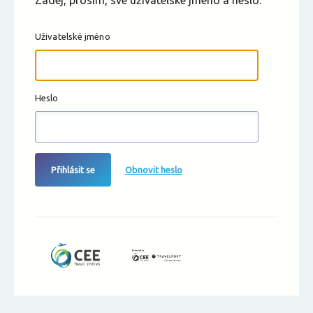
Zadej, prosím, své uživatelské jméno a heslo.
Uživatelské jméno
Heslo
Přihlásit se
Obnovit heslo