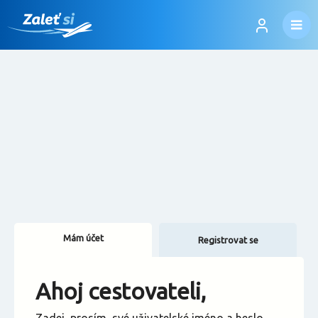
Mám účet
Registrovat se
Změnit jazyk
Ahoj cestovateli,
Změnit měnu