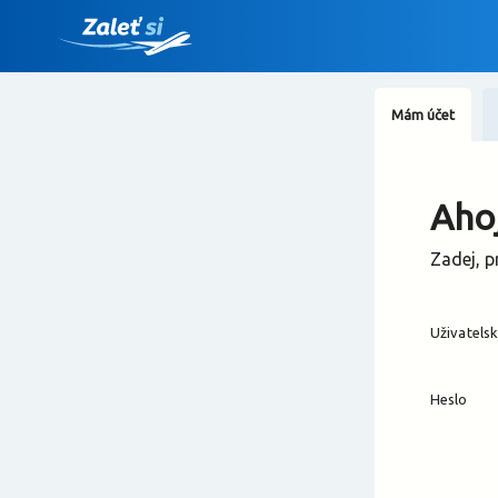
Mám účet
Ahoj
Zadej, p
Uživatels
Heslo