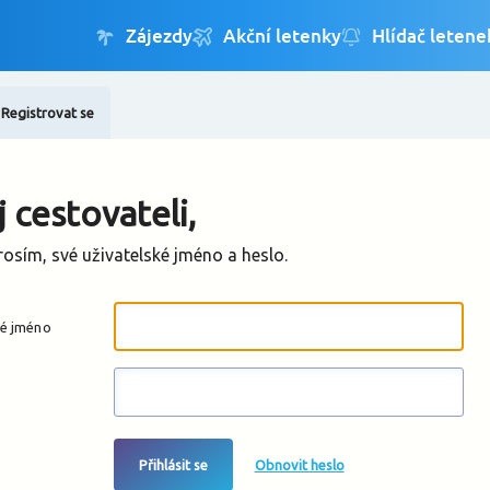
Registrovat se
Změnit jazyk
Změnit měnu
 cestovateli,
rosím, své uživatelské jméno a heslo.
ké jméno
Přihlásit se
Obnovit heslo