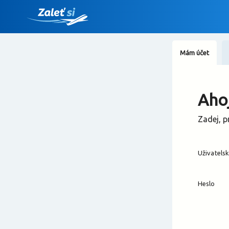
Mám účet
Ahoj
Zadej, p
Uživatels
Heslo