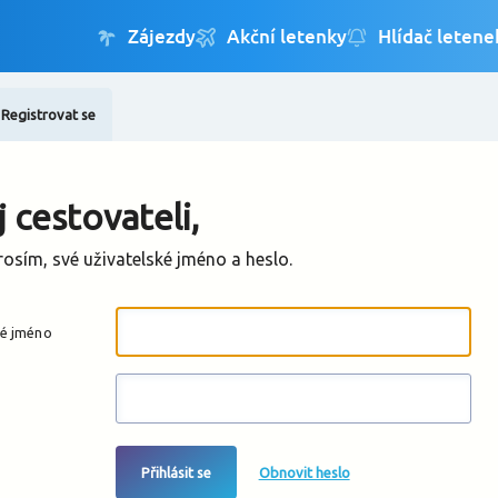
Registrovat se
Změnit jazyk
Změnit měnu
 cestovateli,
rosím, své uživatelské jméno a heslo.
ké jméno
Přihlásit se
Obnovit heslo