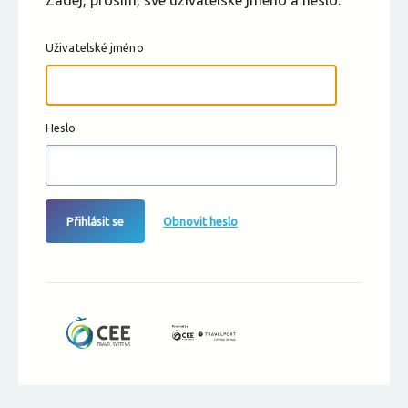
Zadej, prosím, své uživatelské jméno a heslo.
Uživatelské jméno
Heslo
Přihlásit se
Obnovit heslo