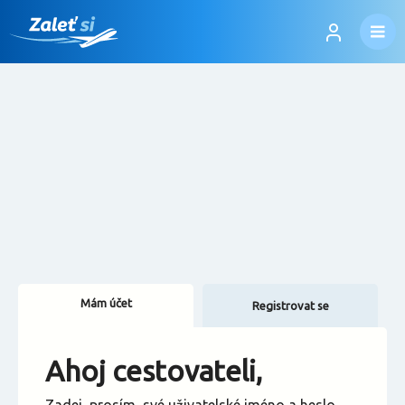
Mám účet
Registrovat se
Změnit jazyk
Ahoj cestovateli,
Změnit měnu