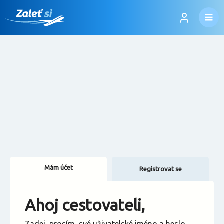
Mám účet
Registrovat se
Změnit jazyk
Ahoj cestovateli,
Změnit měnu