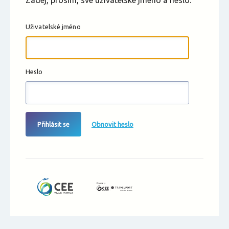
Zadej, prosím, své uživatelské jméno a heslo.
Uživatelské jméno
Heslo
Přihlásit se
Obnovit heslo