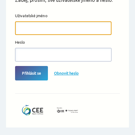
Zadej, prosím, své uživatelské jméno a heslo.
Uživatelské jméno
Heslo
Přihlásit se
Obnovit heslo