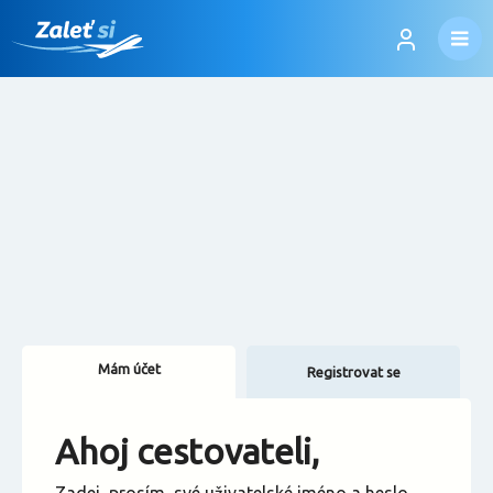
Mám účet
Registrovat se
Změnit jazyk
Ahoj cestovateli,
Změnit měnu