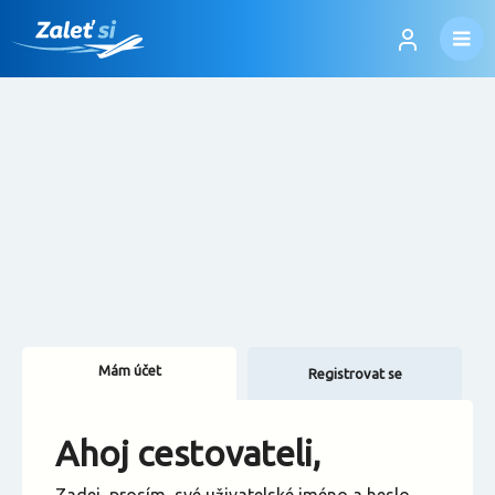
Mám účet
Registrovat se
Změnit jazyk
Ahoj cestovateli,
Změnit měnu