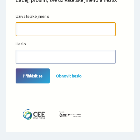
Zadej, prosím, své uživatelské jméno a heslo.
Uživatelské jméno
Heslo
Přihlásit se
Obnovit heslo