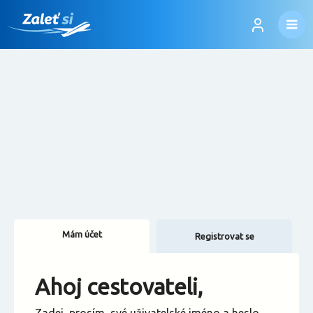
Mám účet
Registrovat se
Změnit jazyk
Ahoj cestovateli,
Změnit měnu