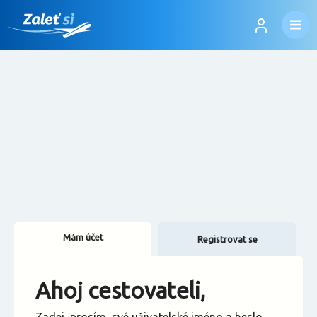
Mám účet
Registrovat se
Změnit jazyk
Ahoj cestovateli,
Změnit měnu