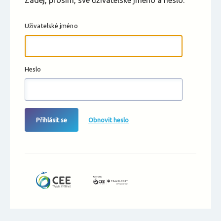
Zadej, prosím, své uživatelské jméno a heslo.
Uživatelské jméno
Heslo
Přihlásit se
Obnovit heslo