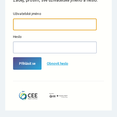
Zadej, prosím, své uživatelské jméno a heslo.
Uživatelské jméno
Heslo
Přihlásit se
Obnovit heslo