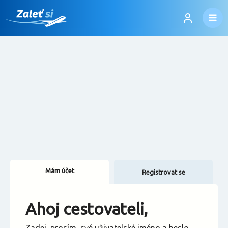
Mám účet
Registrovat se
Změnit jazyk
Ahoj cestovateli,
Změnit měnu