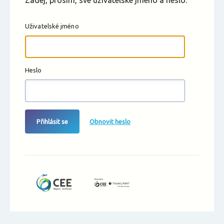
Zadej, prosím, své uživatelské jméno a heslo.
Uživatelské jméno
Heslo
Přihlásit se
Obnovit heslo