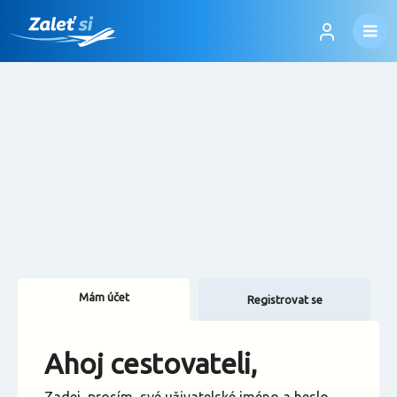
Mám účet
Registrovat se
Změnit jazyk
Ahoj cestovateli,
Změnit měnu