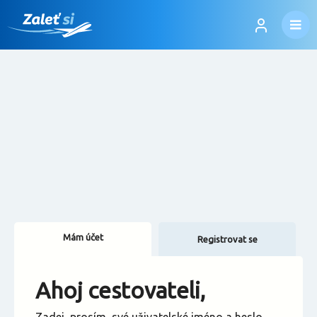
Mám účet
Registrovat se
Změnit jazyk
Ahoj cestovateli,
Změnit měnu