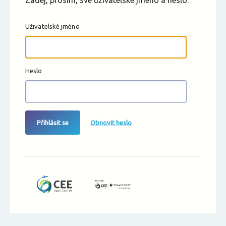
Zadej, prosím, své uživatelské jméno a heslo.
Uživatelské jméno
Heslo
Přihlásit se
Obnovit heslo