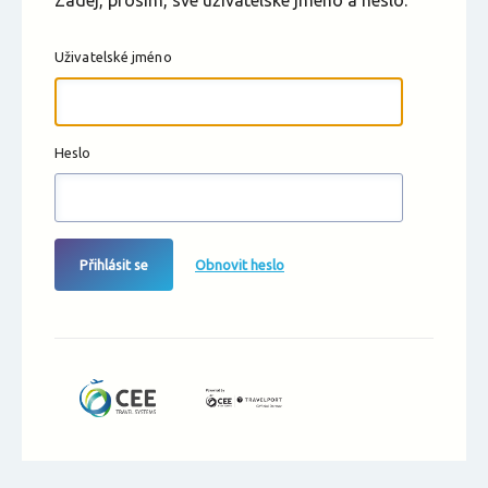
Zadej, prosím, své uživatelské jméno a heslo.
Uživatelské jméno
Heslo
Přihlásit se
Obnovit heslo