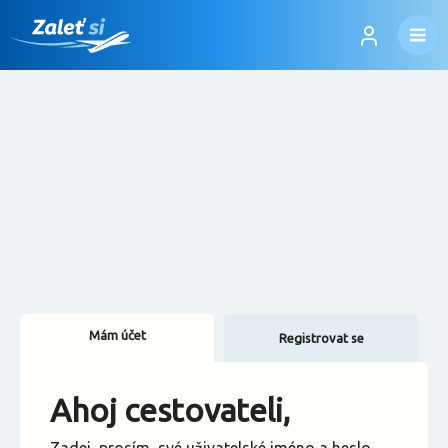
Mám účet
Registrovat se
Změnit jazyk
Ahoj cestovateli,
Změnit měnu