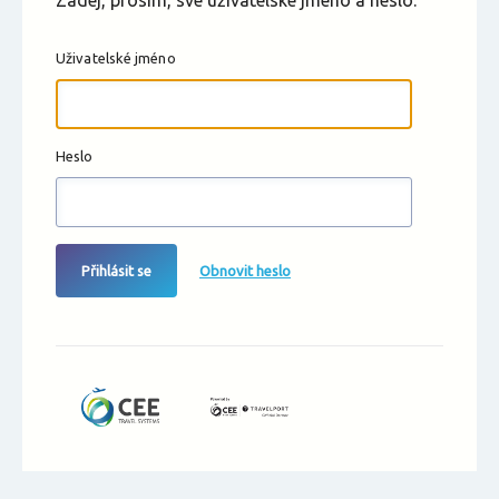
Zadej, prosím, své uživatelské jméno a heslo.
Uživatelské jméno
Heslo
Přihlásit se
Obnovit heslo