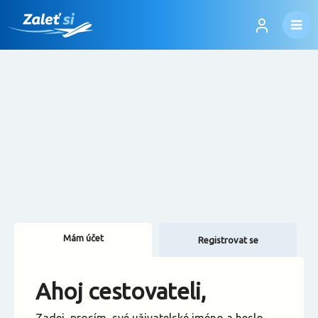
Mám účet
Registrovat se
Změnit jazyk
Ahoj cestovateli,
Změnit měnu