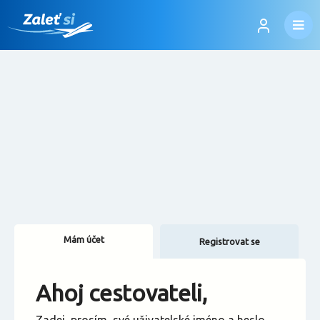
Mám účet
Registrovat se
Změnit jazyk
Ahoj cestovateli,
Změnit měnu