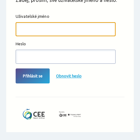
Zadej, prosím, své uživatelské jméno a heslo.
Uživatelské jméno
Heslo
Přihlásit se
Obnovit heslo