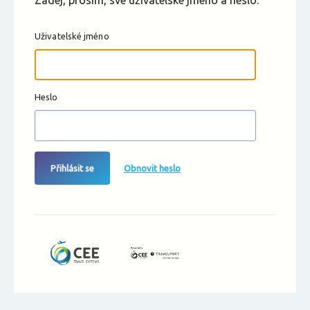
Zadej, prosím, své uživatelské jméno a heslo.
Uživatelské jméno
Heslo
Přihlásit se
Obnovit heslo