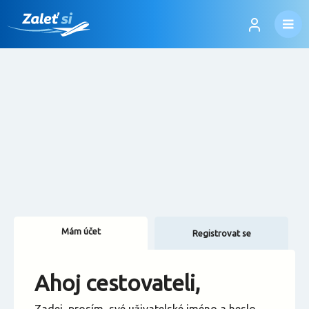
Mám účet
Registrovat se
Změnit jazyk
Ahoj cestovateli,
Změnit měnu