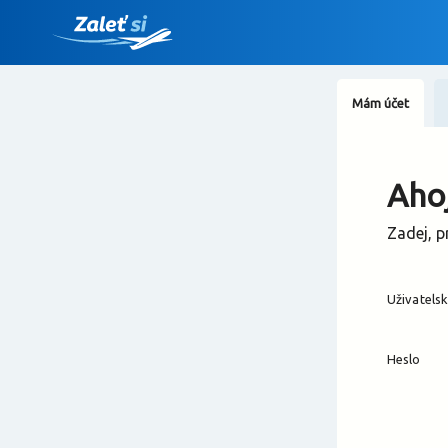
Mám účet
Ahoj
Zadej, p
Uživatels
Heslo