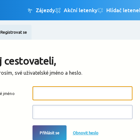
Registrovat se
Změnit jazyk
Změnit měnu
 cestovateli,
rosím, své uživatelské jméno a heslo.
ké jméno
Přihlásit se
Obnovit heslo